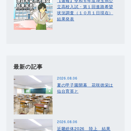
【速報】令和６年度埼玉県公
立高校入試・第１回進路希望
状況調査（１０月１日現在）
結果発表
最新の記事
2026.08.06
夏の甲子園開幕 花咲徳栄は
仙台育英と
2026.08.06
近畿総体2026 陸上 結果