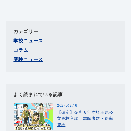
カテゴリー
学校ニュース
コラム
受験ニュース
よく読まれている記事
2024.02.16
【確定】令和６年度埼玉県公
立高校入試 志願者数・倍率
発表