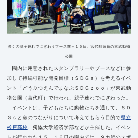
多くの親子連れでにぎわうブース前＝１５日、宮代町須賀の東武動物
公園
園内に用意されたスタンプラリーやブースなどに参
加して持続可能な開発目標（ＳＤＧｓ）を考えるイベ
ント「どうぶつえんでまなぶＳＤＧｚｏｏ」が東武動
物公園（宮代町）で行われ、親子連れでにぎわった。
イベントは、子どもたちに動物たちを通して、ＳＤ
Ｇｓと命のつながりについて考えてもらう目的で
県立
杉戸高校
、獨協大学経済学部などが主催した。イベン
トが行われた１５、１６日の園内では、９カ所のスポ