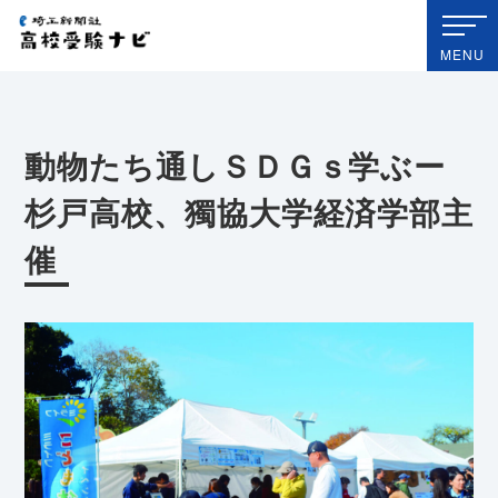
埼玉新聞社 高校受験ナビ
MENU
動物たち通しＳＤＧｓ学ぶー
杉戸高校、獨協大学経済学部主
催