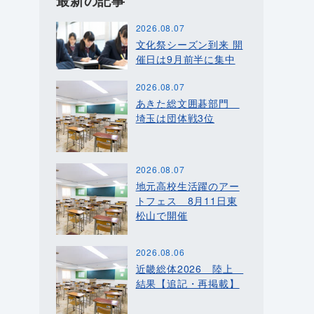
最新の記事
2026.08.07
文化祭シーズン到来 開
催日は9月前半に集中
2026.08.07
あきた総文囲碁部門
埼玉は団体戦3位
2026.08.07
地元高校生活躍のアー
トフェス 8月11日東
松山で開催
2026.08.06
近畿総体2026 陸上
結果【追記・再掲載】