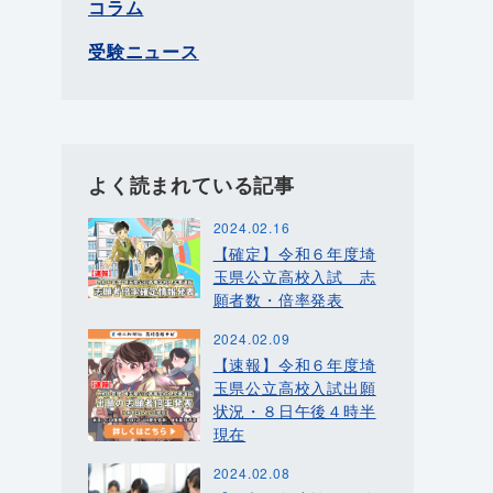
コラム
受験ニュース
よく読まれている記事
2024.02.16
【確定】令和６年度埼
玉県公立高校入試 志
願者数・倍率発表
2024.02.09
【速報】令和６年度埼
玉県公立高校入試出願
状況・８日午後４時半
現在
2024.02.08