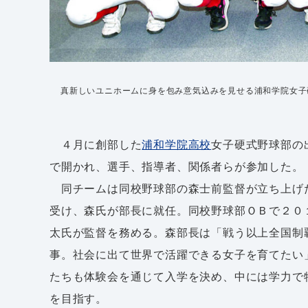
真新しいユニホームに身を包み意気込みを見せる浦和学院女子
４月に創部した
浦和学院高校
女子硬式野球部の
で開かれ、選手、指導者、関係者らが参加した。
同チームは同校野球部の森士前監督が立ち上げ
受け、森氏が部長に就任。同校野球部ＯＢで２０
太氏が監督を務める。森部長は「戦う以上全国制
事。社会に出て世界で活躍できる女子を育てたい
たちも体験会を通じて入学を決め、中には学力で
を目指す。