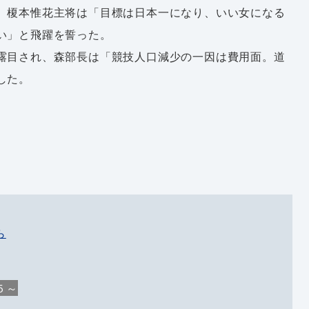
。榎本惟花主将は「目標は日本一になり、いい女になる
い」と飛躍を誓った。
露目され、森部長は「競技人口減少の一因は費用面。道
した。
ら
５～