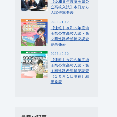
【令和６年度埼玉県公
立高校入試】本日から
入試倍率発表
2023.01.12
【速報】令和５年度埼
玉県公立高校入試・第
２回進路希望状況調査
結果発表
2023.10.30
【速報】令和６年度埼
玉県公立高校入試・第
１回進路希望状況調査
（１０月１日現在）結
果発表