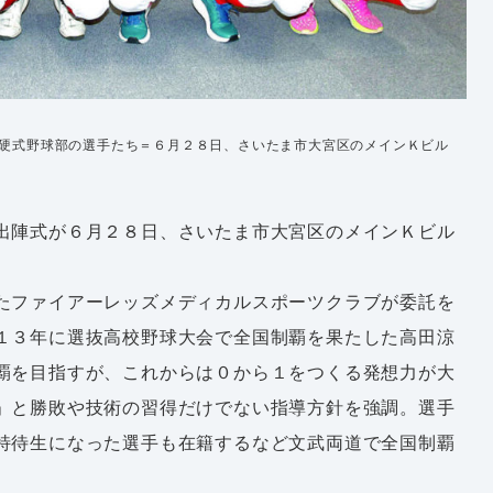
硬式野球部の選手たち＝６月２８日、さいたま市大宮区のメインＫビル
出陣式が６月２８日、さいたま市大宮区のメインＫビル
たファイアーレッズメディカルスポーツクラブが委託を
１３年に選抜高校野球大会で全国制覇を果たした高田涼
覇を目指すが、これからは０から１をつくる発想力が大
」と勝敗や技術の習得だけでない指導方針を強調。選手
特待生になった選手も在籍するなど文武両道で全国制覇