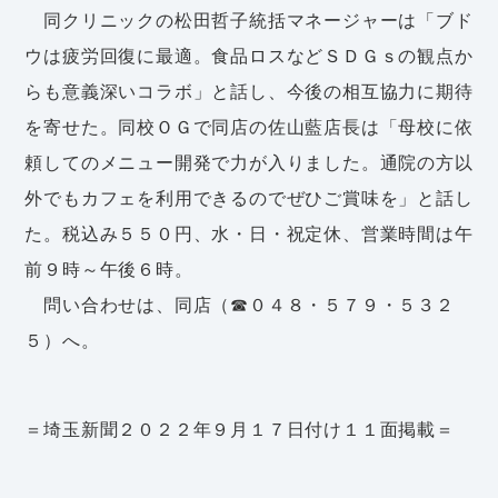
同クリニックの松田哲子統括マネージャーは「ブド
ウは疲労回復に最適。食品ロスなどＳＤＧｓの観点か
らも意義深いコラボ」と話し、今後の相互協力に期待
を寄せた。同校ＯＧで同店の佐山藍店長は「母校に依
頼してのメニュー開発で力が入りました。通院の方以
外でもカフェを利用できるのでぜひご賞味を」と話し
た。税込み５５０円、水・日・祝定休、営業時間は午
前９時～午後６時。
問い合わせは、同店（☎０４８・５７９・５３２
５）へ。
＝埼玉新聞２０２２年９月１７日付け１１面掲載＝