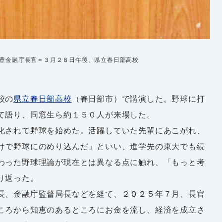
豊金融庁長官＝３月２８日午後、県立春日部高校
校の
県立春日部高校
（春日部市）で講演した。野球に打
て語り、同窓生ら約１５０人が来場した。
化されて野球を始めた。活躍していた先輩にあこがれ、
けで野球にのめり込んだ」といい、進学先の東大でも続
わった野球理論が現在とは異なる点に触れ、「もっと考
り返った。
長、金融庁監督局長などを経て、２０２５年７月、長官
ころから知恵のあるところにお金を流し、経済を成立さ