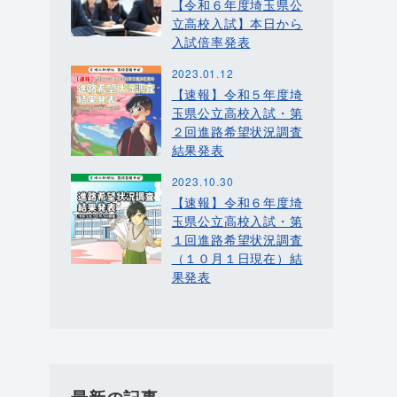
【令和６年度埼玉県公
立高校入試】本日から
入試倍率発表
2023.01.12
【速報】令和５年度埼
玉県公立高校入試・第
２回進路希望状況調査
結果発表
2023.10.30
【速報】令和６年度埼
玉県公立高校入試・第
１回進路希望状況調査
（１０月１日現在）結
果発表