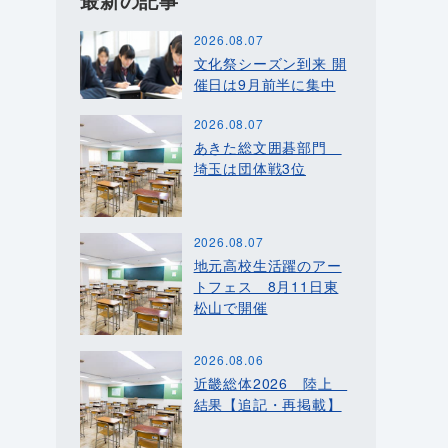
最新の記事
2026.08.07
文化祭シーズン到来 開
催日は9月前半に集中
2026.08.07
あきた総文囲碁部門
埼玉は団体戦3位
2026.08.07
地元高校生活躍のアー
トフェス 8月11日東
松山で開催
2026.08.06
近畿総体2026 陸上
結果【追記・再掲載】