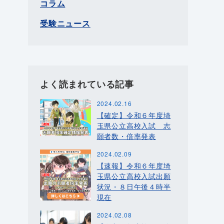
コラム
受験ニュース
よく読まれている記事
2024.02.16
【確定】令和６年度埼
玉県公立高校入試 志
願者数・倍率発表
2024.02.09
【速報】令和６年度埼
玉県公立高校入試出願
状況・８日午後４時半
現在
2024.02.08