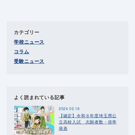
カテゴリー
学校ニュース
コラム
受験ニュース
よく読まれている記事
2024.02.16
【確定】令和６年度埼玉県公
立高校入試 志願者数・倍率
発表