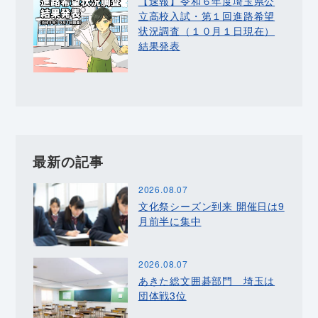
【速報】令和６年度埼玉県公
立高校入試・第１回進路希望
状況調査（１０月１日現在）
結果発表
最新の記事
2026.08.07
文化祭シーズン到来 開催日は9
月前半に集中
2026.08.07
あきた総文囲碁部門 埼玉は
団体戦3位