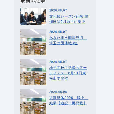
最新の記事
2026.08.07
文化祭シーズン到来 開
催日は9月前半に集中
2026.08.07
あきた総文囲碁部門
埼玉は団体戦3位
2026.08.07
地元高校生活躍のアー
トフェス 8月11日東
松山で開催
2026.08.06
近畿総体2026 陸上
結果【追記・再掲載】