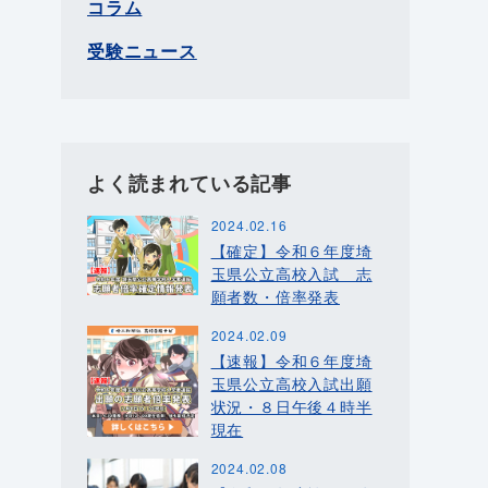
コラム
受験ニュース
よく読まれている記事
2024.02.16
【確定】令和６年度埼
玉県公立高校入試 志
願者数・倍率発表
2024.02.09
【速報】令和６年度埼
玉県公立高校入試出願
状況・８日午後４時半
現在
2024.02.08