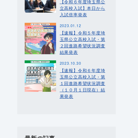
【令和６年度埼玉県公
立高校入試】本日から
入試倍率発表
2023.01.12
【速報】令和５年度埼
玉県公立高校入試・第
２回進路希望状況調査
結果発表
2023.10.30
【速報】令和６年度埼
玉県公立高校入試・第
１回進路希望状況調査
（１０月１日現在）結
果発表