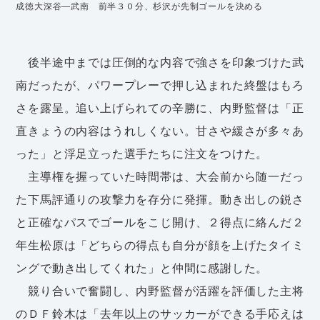
成徳大深谷―武南 前半３０分、杉沢が先制ゴールを決める
後半途中までは圧倒的な内容で強さを印象づけた武
南だったが、パワープレーで押し込まれた終盤はもろ
さを露呈。追い上げられての辛勝に、内野監督は「正
直きょうの内容はうれしくない。甘さや緩さが多々あ
った」と浮足立った選手たちに注文をつけた。
主導権を握っていた時間帯は、大会前から随一だっ
た下馬評通りの攻撃力を存分に発揮。動き出しの鋭さ
と正確なパスでゴールをこじ開け、２得点に絡んだ２
年生松原は「どちらの得点も自分が顔を上げたタイミ
ングで動き出してくれた」と仲間に感謝した。
競り合いで奮闘し、内野監督が活躍を評価した主将
のＤＦ鈴木は「去年以上のサッカーができる手応えは