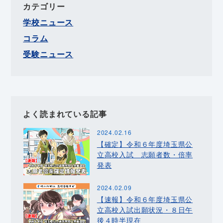
カテゴリー
学校ニュース
コラム
受験ニュース
よく読まれている記事
2024.02.16
【確定】令和６年度埼玉県公
立高校入試 志願者数・倍率
発表
2024.02.09
【速報】令和６年度埼玉県公
立高校入試出願状況・８日午
後４時半現在