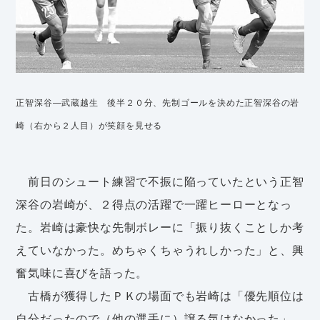
正智深谷―武蔵越生 後半２０分、先制ゴールを決めた正智深谷の岩
崎（右から２人目）が笑顔を見せる
前日のシュート練習で不振に陥っていたという正智
深谷の岩崎が、２得点の活躍で一躍ヒーローとなっ
た。岩崎は豪快な先制ボレーに「振り抜くことしか考
えていなかった。めちゃくちゃうれしかった」と、興
奮気味に喜びを語った。
古橋が獲得したＰＫの場面でも岩崎は「優先順位は
自分だったので（他の選手に）譲る気はなかった」。