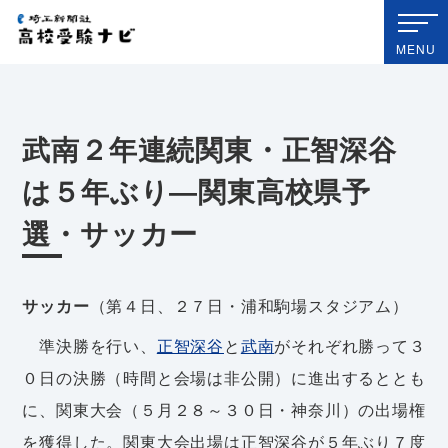
埼玉新聞社 高校受験ナビ
MENU
武南２年連続関東・正智深谷
は５年ぶり―関東高校県予
選・サッカー
サッカー
（第４日、２７日・浦和駒場スタジアム）
準決勝を行い、
正智深谷
と
武南
がそれぞれ勝って３
０日の決勝（時間と会場は非公開）に進出するととも
に、関東大会（５月２８～３０日・神奈川）の出場権
を獲得した。関東大会出場は正智深谷が５年ぶり７度