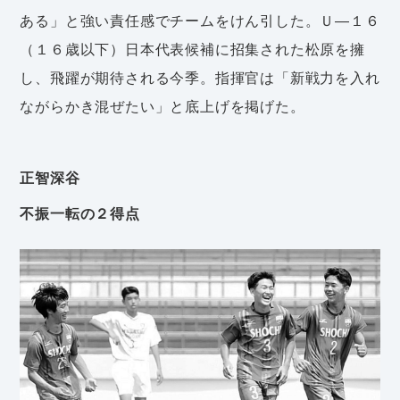
ある」と強い責任感でチームをけん引した。Ｕ―１６
（１６歳以下）日本代表候補に招集された松原を擁
し、飛躍が期待される今季。指揮官は「新戦力を入れ
ながらかき混ぜたい」と底上げを掲げた。
正智深谷
不振一転の２得点