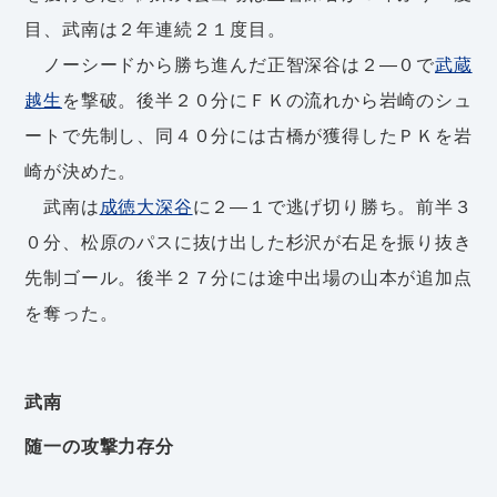
目、武南は２年連続２１度目。
ノーシードから勝ち進んだ正智深谷は２―０で
武蔵
越生
を撃破。後半２０分にＦＫの流れから岩崎のシュ
ートで先制し、同４０分には古橋が獲得したＰＫを岩
崎が決めた。
武南は
成徳大深谷
に２―１で逃げ切り勝ち。前半３
０分、松原のパスに抜け出した杉沢が右足を振り抜き
先制ゴール。後半２７分には途中出場の山本が追加点
を奪った。
武南
随一の攻撃力存分