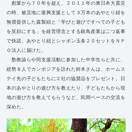
創業から７０年を超え、２０１１年の東日本大震災
の時、被災地に復興支援として３万本のあやとり紐を
無償提供した森製紐と「学びと遊びですべての子ども
を笑顔にする」を経営理念とする銀鳥産業は二つ返事
で快諾。あやとり紐とシャボン玉各２０セットをＮＰ
Ｏ法人に届けた。
塾教諭らや同支援活動に参加した中学生らと共に、
総勢８人でカンボジアを訪れた鈴木さんは、ホームス
テイ先の子どもたちに２社の協賛品をプレゼント。日
本のあやとりの遊び方を教えたり、子どもたちから現
地の遊び方を教えてもらうなど、民間ベースの交流を
深めた。