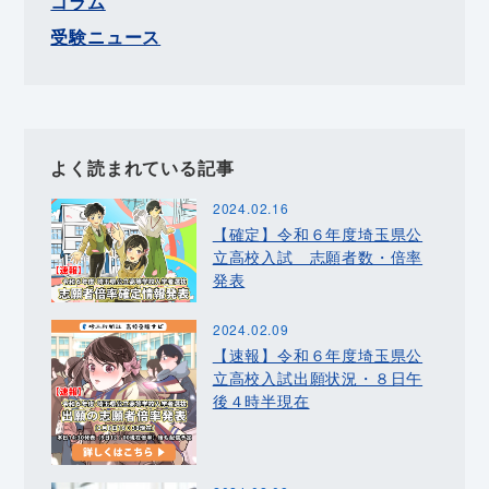
コラム
受験ニュース
よく読まれている記事
2024.02.16
【確定】令和６年度埼玉県公
立高校入試 志願者数・倍率
発表
2024.02.09
【速報】令和６年度埼玉県公
立高校入試出願状況・８日午
後４時半現在